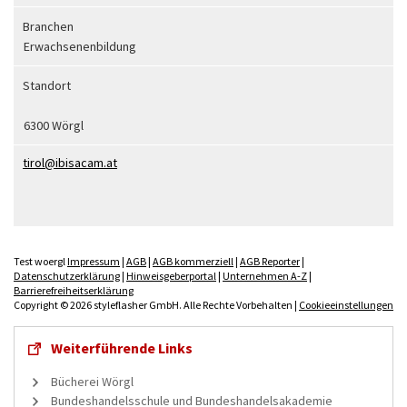
Branchen
Erwachsenenbildung
Standort
6300 Wörgl
tirol
ibisacam.at
Test woergl
Impressum
|
AGB
|
AGB kommerziell
|
AGB Reporter
|
Datenschutzerklärung
|
Hinweisgeberportal
|
Unternehmen A-Z
|
Barrierefreiheitserklärung
Copyright © 2026 styleflasher GmbH. Alle Rechte Vorbehalten |
Cookieeinstellungen
Weiterführende Links
Bücherei Wörgl
Bundeshandelsschule und Bundeshandelsakademie