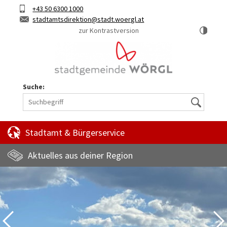
Hauptinhalt
Telefon
+43 50 6300 1000
Kurztaste
E-
stadtamtsdirektion
stadt.woergl.at
1
Mail
zur Kontrastversion
Suche:
Suche
Stadtamt & Bürgerservice
Aktuelles aus deiner Region