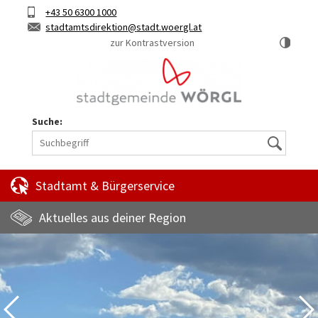
Hauptinhalt
Telefon
+43 50 6300 1000
Kurztaste
E-
stadtamtsdirektion
stadt.woergl.at
1
Mail
zur Kontrastversion
Suche:
Suche
Stadtamt & Bürgerservice
Aktuelles aus deiner Region