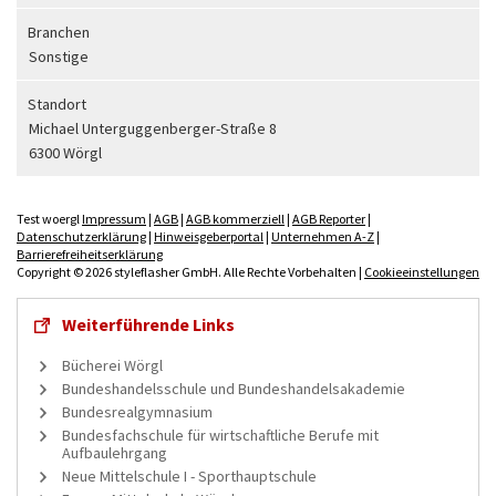
Branchen
Sonstige
Standort
Michael Unterguggenberger-Straße 8
6300 Wörgl
Test woergl
Impressum
|
AGB
|
AGB kommerziell
|
AGB Reporter
|
Datenschutzerklärung
|
Hinweisgeberportal
|
Unternehmen A-Z
|
Barrierefreiheitserklärung
Copyright © 2026 styleflasher GmbH. Alle Rechte Vorbehalten |
Cookieeinstellungen
Weiterführende Links
Bücherei Wörgl
Bundeshandelsschule und Bundeshandelsakademie
Bundesrealgymnasium
Bundesfachschule für wirtschaftliche Berufe mit
Aufbaulehrgang
Neue Mittelschule I - Sporthauptschule