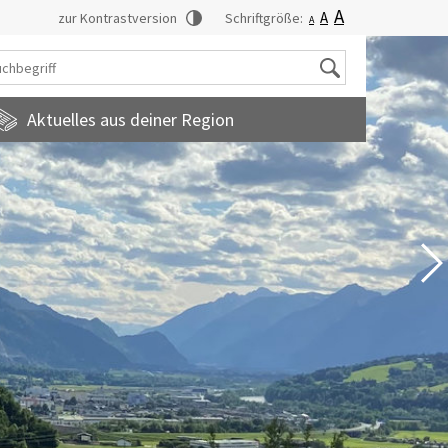
A
A
zur Kontrastversion
Schriftgröße:
A
Suche
Aktuelles aus deiner Region
tadtmagazin
amilienfreundlichegemeinde
uropainformationen