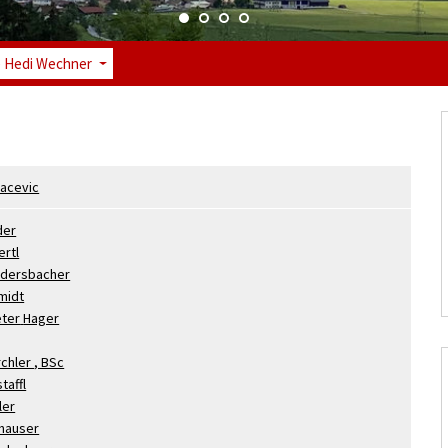
e Hedi Wechner
acevic
der
ertl
dersbacher
midt
eter
Hager
rchler
, BSc
taffl
ler
hauser