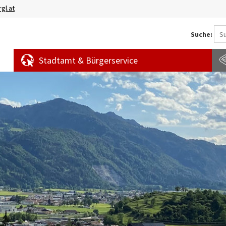
gl.at
Suche:
Stadtamt & Bürgerservice
Aktuelles
Amtstafel
S
News
f
Veranstaltungen
E
Bürgermeldungen