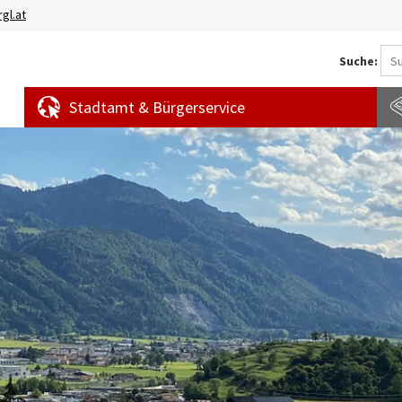
gl.at
Suche:
Stadtamt & Bürgerservice
Aktuelles
Amtstafel
S
News
f
Veranstaltungen
E
Bürgermeldungen