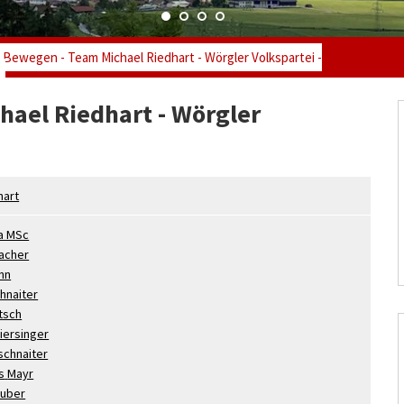
 Bewegen - Team Michael Riedhart - Wörgler Volkspartei -
ael Riedhart - Wörgler
hart
a MSc
acher
nn
hnaiter
tsch
iersinger
schnaiter
s
Mayr
uber