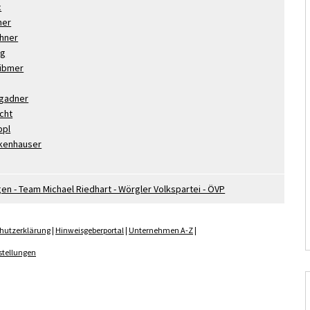
c
ner
hner
eg
ibmer
igadner
cht
ppl
kenhauser
n - Team Michael Riedhart - Wörgler Volkspartei - ÖVP
hutzerklärung
|
Hinweisgeberportal
|
Unternehmen A-Z
|
stellungen