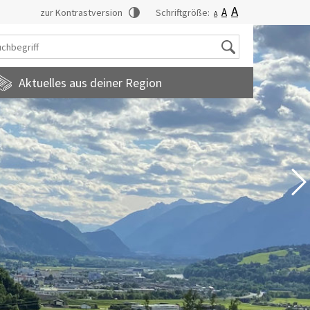
A
A
zur Kontrastversion
Schriftgröße:
A
Suche
Aktuelles aus deiner Region
tadtmagazin
amilienfreundlichegemeinde
uropainformationen