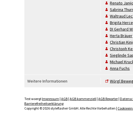
Renato
Janji
Sabrina
Thur
Waltraud
Lec
Brigita
Herc
DI
Gerhard
W
Herta
Bräuer
Christian
Kin
Christoph
Ke
Sieglinde
Sa
Michael
Kruc
Anna
Fuchs
Weitere Informationen
Wörgl Bewege
Test woergl
Impressum
|
AGB
|
AGB kommerziell
|
AGB Reporter
|
Datensc
Barrierefreiheitserklärung
Copyright © 2026 styleflasher GmbH. Alle Rechte Vorbehalten |
Cookieein