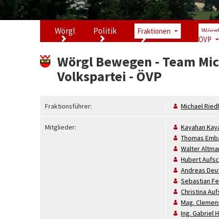
Wörgl
Politik
Fraktionen
Wörgl
ÖVP
Wörgl Bewegen - Team Mich
Volkspartei - ÖVP
Fraktionsführer:
Michael
Ried
Mitglieder:
Kayahan
Kay
Thomas
Emb
Walter
Altma
Hubert
Aufsc
Andreas
Deu
Sebastian
Fe
Christina
Auf
Mag.
Clemen
Ing.
Gabriel
H