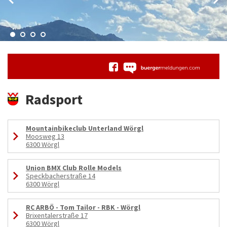
Radsport
Mountainbikeclub Unterland Wörgl
Moosweg 13
6300 Wörgl
Union BMX Club Rolle Models
Speckbacherstraße 14
6300 Wörgl
RC ARBÖ - Tom Tailor - RBK - Wörgl
Brixentalerstraße 17
6300 Wörgl