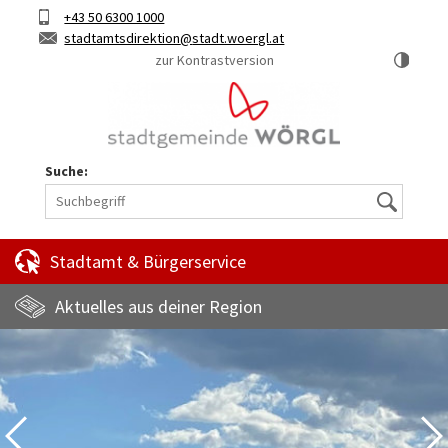
Hauptinhalt
Telefon
+43 50 6300 1000
Kurztaste
E-
stadtamtsdirektion
stadt.woergl.at
1
Mail
zur Kontrastversion
Suche:
Suche
Stadtamt & Bürgerservice
Aktuelles aus deiner Region