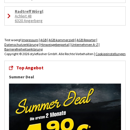
Radtreff Wörgl
Achleit 48
6320 Angerberg
Test woergl
Impressum
|
AGB
|
AGB kommerziell
|
AGB Reporter
|
Datenschutzerklärung
|
Hinweisgeberportal
|
Unternehmen A-Z
|
Barrierefreiheitserklärung
Copyright © 2026 styleflasher GmbH. Alle Rechte Vorbehalten |
Cookieeinstellungen
Top Angebot
Summer Deal