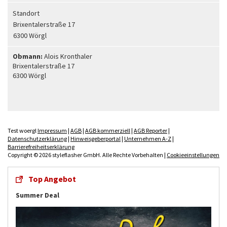
Standort
Brixentalerstraße 17
6300 Wörgl
Obmann:
Alois Kronthaler
Brixentalerstraße 17
6300 Wörgl
Test woergl
Impressum
|
AGB
|
AGB kommerziell
|
AGB Reporter
|
Datenschutzerklärung
|
Hinweisgeberportal
|
Unternehmen A-Z
|
Barrierefreiheitserklärung
Copyright © 2026 styleflasher GmbH. Alle Rechte Vorbehalten |
Cookieeinstellungen
Top Angebot
Summer Deal