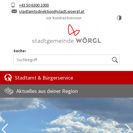
Hauptinhalt
Telefon
+43 50 6300 1000
Kurztaste
E-
stadtamtsdirektion
stadt.woergl.at
1
Mail
zur Kontrastversion
Suche:
Suche
Stadtamt & Bürgerservice
Aktuelles aus deiner Region