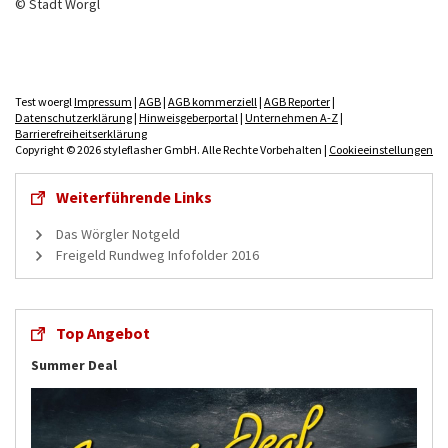
© Stadt Wörgl
Test woergl
Impressum
|
AGB
|
AGB kommerziell
|
AGB Reporter
|
Datenschutzerklärung
|
Hinweisgeberportal
|
Unternehmen A-Z
|
Barrierefreiheitserklärung
Copyright © 2026 styleflasher GmbH. Alle Rechte Vorbehalten |
Cookieeinstellungen
Weiterführende Links
Das Wörgler Notgeld
Freigeld Rundweg Infofolder 2016
Top Angebot
Summer Deal