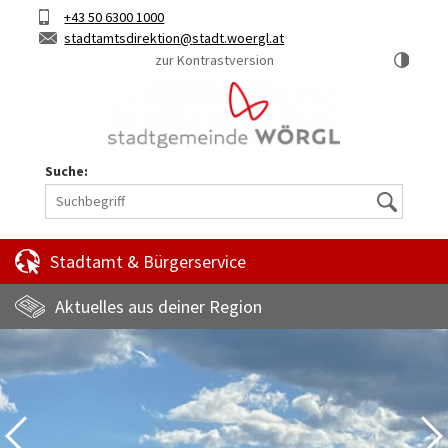
Hauptinhalt
Telefon
+43 50 6300 1000
Kurztaste
E-
stadtamtsdirektion
stadt.woergl.at
1
Mail
zur Kontrastversion
Suche:
Suche
Stadtamt & Bürgerservice
Aktuelles aus deiner Region