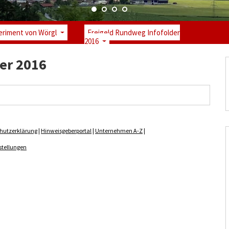
eriment von Wörgl
Freigeld Rundweg Infofolder
2016
er 2016
hutzerklärung
|
Hinweisgeberportal
|
Unternehmen A-Z
|
stellungen