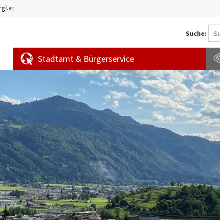
gl.at
Suche:
Stadtamt & Bürgerservice
Aktuelles
Amtstafel
S
News
f
Veranstaltungen
E
Bürgermeldungen