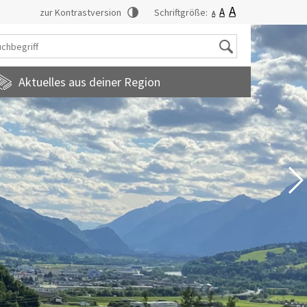
A
A
zur Kontrastversion
Schriftgröße:
A
Suche
Aktuelles aus deiner Region
tadtmagazin
amilienfreundlichegemeinde
uropainformationen