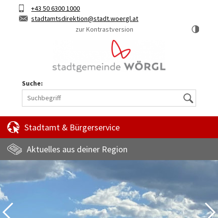
Hauptinhalt
Telefon
+43 50 6300 1000
Kurztaste
E-
stadtamtsdirektion
stadt.woergl.at
1
Mail
zur Kontrastversion
Suche:
Suche
Stadtamt & Bürgerservice
Aktuelles aus deiner Region