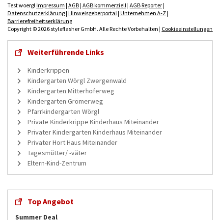
Test woergl
Impressum
|
AGB
|
AGB kommerziell
|
AGB Reporter
|
Datenschutzerklärung
|
Hinweisgeberportal
|
Unternehmen A-Z
|
Barrierefreiheitserklärung
Copyright © 2026 styleflasher GmbH. Alle Rechte Vorbehalten |
Cookieeinstellungen
Weiterführende Links
Kinderkrippen
Kindergarten Wörgl Zwergenwald
Kindergarten Mitterhoferweg
Kindergarten Grömerweg
Pfarrkindergarten Wörgl
Private Kinderkrippe Kinderhaus Miteinander
Privater Kindergarten Kinderhaus Miteinander
Privater Hort Haus Miteinander
Tagesmütter/ -väter
Eltern-Kind-Zentrum
Top Angebot
Summer Deal