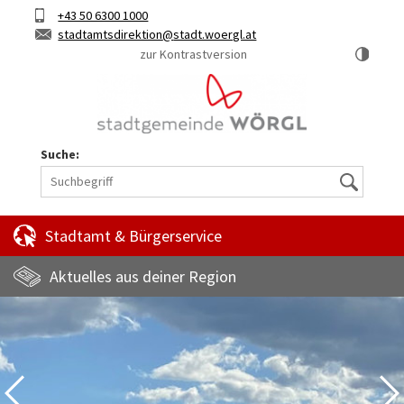
Hauptinhalt
Telefon
+43 50 6300 1000
Kurztaste
E-
stadtamtsdirektion
stadt.woergl.at
1
Mail
zur Kontrastversion
Suche:
Suche
Stadtamt & Bürgerservice
Aktuelles aus deiner Region