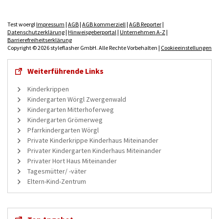
Test woergl
Impressum
|
AGB
|
AGB kommerziell
|
AGB Reporter
|
Datenschutzerklärung
|
Hinweisgeberportal
|
Unternehmen A-Z
|
Barrierefreiheitserklärung
Copyright © 2026 styleflasher GmbH. Alle Rechte Vorbehalten |
Cookieeinstellungen
Weiterführende Links
Kinderkrippen
Kindergarten Wörgl Zwergenwald
Kindergarten Mitterhoferweg
Kindergarten Grömerweg
Pfarrkindergarten Wörgl
Private Kinderkrippe Kinderhaus Miteinander
Privater Kindergarten Kinderhaus Miteinander
Privater Hort Haus Miteinander
Tagesmütter/ -väter
Eltern-Kind-Zentrum