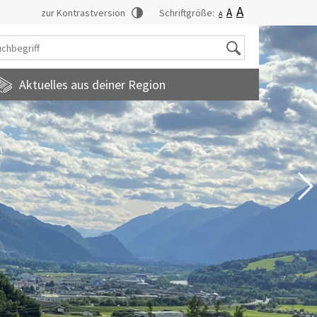
A
A
zur Kontrastversion
Schriftgröße:
A
Suche
Aktuelles aus deiner Region
tadtmagazin
amilienfreundlichegemeinde
uropainformationen