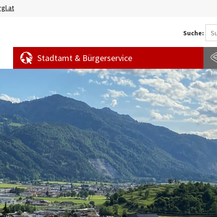
gl.at
Suche:
Stadtamt & Bürgerservice
Aktuelles
Amtstafel
S
News
f
Veranstaltungen
E
Bürgermeldungen