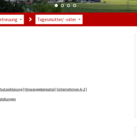
etreuung
Tagesmütter/ -väter
hutzerklärung
|
Hinweisgeberportal
|
Unternehmen A-Z
|
stellungen