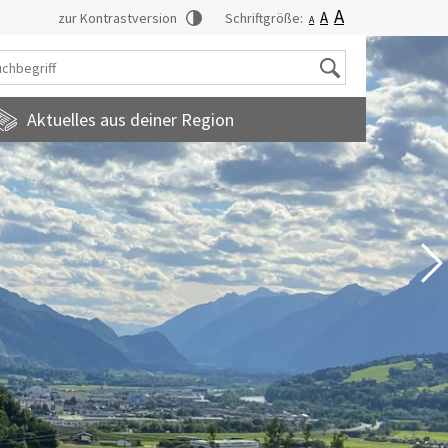
A
A
zur Kontrastversion
Schriftgröße:
A
Suche
Aktuelles aus deiner Region
tadtmagazin
amilienfreundlichegemeinde
uropainformationen