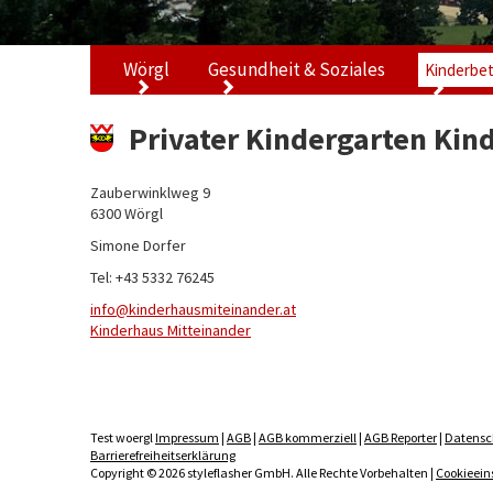
Wörgl
Gesundheit & Soziales
Kinderbe
Privater Kindergarten Kin
Zauberwinklweg 9
6300 Wörgl
Simone Dorfer
Tel: +43 5332 76245
info
kinderhausmiteinander.at
Kinderhaus Mitteinander
Test woergl
Impressum
|
AGB
|
AGB kommerziell
|
AGB Reporter
|
Datensc
Barrierefreiheitserklärung
Copyright © 2026 styleflasher GmbH. Alle Rechte Vorbehalten |
Cookieein