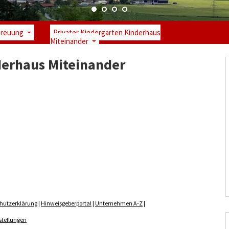
treuung
Privater Kindergarten Kinderhaus
Miteinander
derhaus Miteinander
hutzerklärung
|
Hinweisgeberportal
|
Unternehmen A-Z
|
stellungen