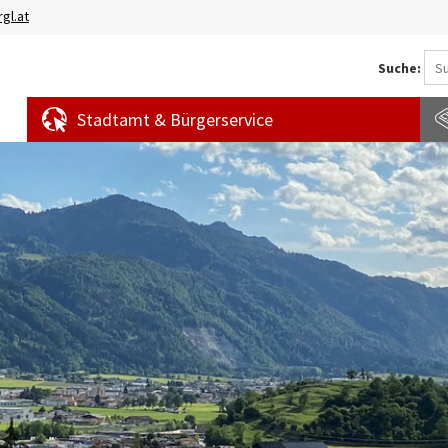
gl.at
Suche:
Stadtamt & Bürgerservice
Aktuelles
Amtstafel
S
News
f
Veranstaltungen
E
Bürgermeldungen