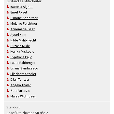
Zuständige Mitarbeiter
Isabella
Aigner
Emel
Aksel
Simone
Astleitner
Melanie
Feichtner
Annemarie
Gastl
Aysel
Kop
Hilde
Mahlknecht
Suzana
Mikic
Ivanka
Miskovic
Svjetlana
Pajic
Laura
Rahberger
Liliana
Sandulesco
Elisabeth
Stadler
Dilan
Tahtaci
Angela
Thaler
Zora
Vukovic
Marija
Widmoser
Standort
Josef Stelzhamer-Straße 2