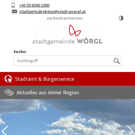
Hauptinhalt
Telefon
+43 50 6300 1000
Kurztaste
E-
stadtamtsdirektion
stadt.woergl.at
1
Mail
zur Kontrastversion
Suche:
Suche
Stadtamt & Bürgerservice
Aktuelles aus deiner Region